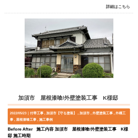
詳細はこちら
加須市 屋根漆喰/外壁塗装工事 K様邸
2022/05/23｜
付帯工事
加須市【守る塗装】
加須市
外壁塗装工事
外構工
事
屋根漆喰工事
施工事例
Before After 施工内容 加須市 屋根漆喰/外壁塗装工事 K様
邸 施工時期