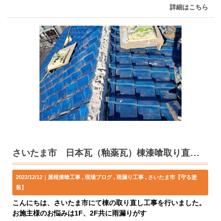
詳細はこちら
さいたま市 日本瓦（釉薬瓦）棟漆喰取り直し工事
2022/12/12｜
屋根漆喰工事
現場ブログ
雨漏り工事
さいたま市【守る塗
装】
こんにちは、さいたま市にて棟の取り直し工事を行いました。
お施主様のお悩みは1F、2F共に雨漏りがす