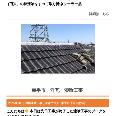
イ瓦U」の棟漆喰をすべて取り除きシーラー品
詳細はこちら
幸手市 洋瓦 漆喰工事
2023/05/08｜
屋根漆喰工事
現場ブログ
幸手市【守る塗装】
こんにちは
本日は先日工事が終了した漆喰工事のブログを