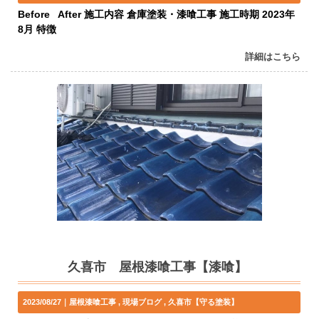
Before After 施工内容 倉庫塗装・漆喰工事 施工時期 2023年
8月 特徴
詳細はこちら
久喜市 屋根漆喰工事【漆喰】
2023/08/27｜
屋根漆喰工事
現場ブログ
久喜市【守る塗装】