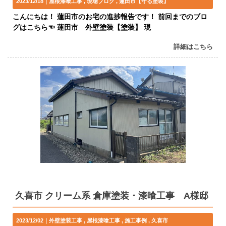
2023/12/18｜
屋根漆喰工事
現場ブログ
蓮田市【守る塗装】
こんにちは！ 蓮田市のお宅の進捗報告です！ 前回までのブロ
グはこちら☜ 蓮田市 外壁塗装【塗装】 現
詳細はこちら
久喜市 クリーム系 倉庫塗装・漆喰工事 A様邸
2023/12/02｜
外壁塗装工事
屋根漆喰工事
施工事例
久喜市