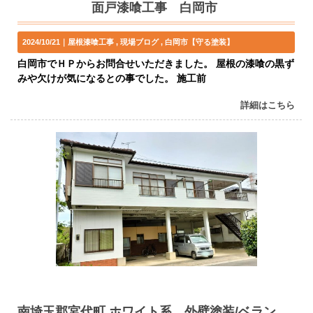
面戸漆喰工事 白岡市
2024/10/21｜
屋根漆喰工事
現場ブログ
白岡市【守る塗装】
白岡市でＨＰからお問合せいただきました。 屋根の漆喰の黒ず
みや欠けが気になるとの事でした。 施工前
詳細はこちら
南埼玉郡宮代町 ホワイト系 外壁塗装/ベランダ防水・屋根工事 O様邸