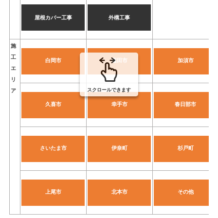
屋根カバー工事
外構工事
施
工
白岡市
蓮田市
加須市
エ
リ
スクロールできます
ア
久喜市
幸手市
春日部市
さいたま市
伊奈町
杉戸町
上尾市
北本市
その他