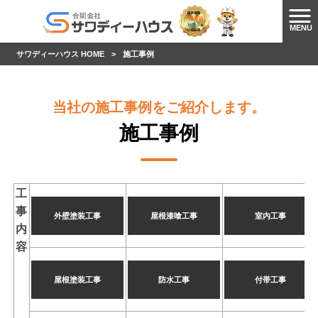
MENU
サワディーハウス HOME
>
施工事例
当社の施工事例をご紹介します。
施工事例
工
事
外壁塗装工事
屋根漆喰工事
室内工事
内
容
屋根塗装工事
防水工事
付帯工事