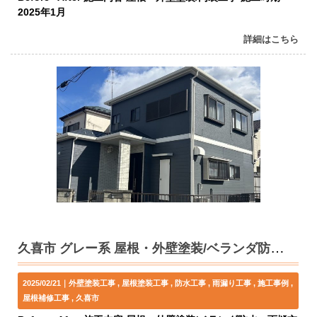
2025年1月
詳細はこちら
久喜市 グレー系 屋根・外壁塗装/ベランダ防水・雨樋交換・出窓撤去工事 K様邸
2025/02/21｜
外壁塗装工事
屋根塗装工事
防水工事
雨漏り工事
施工事例
屋根補修工事
久喜市