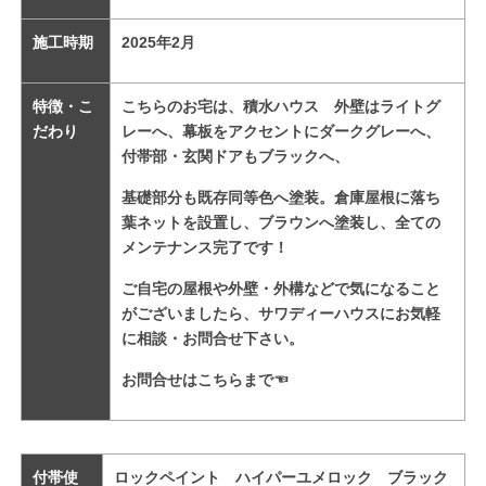
施工時期
2025
年2
月
特徴・こ
こちらのお宅は、積水ハウス 外壁はライトグ
だわり
レーへ、幕板をアクセントにダークグレーへ、
付帯部・
玄関ドアもブラックへ、
基礎部分も既存同等色へ塗装。倉庫屋根に落ち
葉ネットを設置し、ブラウンへ塗装し、
全ての
メンテナンス完了です！
ご自宅の屋根や外壁・外構などで気になること
がございましたら、サワディーハウスにお気軽
に相談・お問合せ下さい。
お問合せはこちらまで
☜
付帯使
ロックペイント ハイパーユメロック ブラック