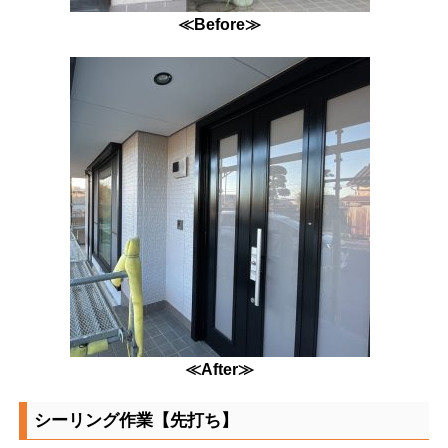
≪Before≫
≪After≫
シーリング作業【先打ち】