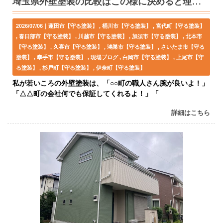
埼玉県外壁塗装の比較はこの様に決めると理解しやすい。
2026/07/06｜
蓮田市【守る塗装】
桶川市【守る塗装】
宮代町【守る塗装】
春日部市【守る塗装】
川越市【守る塗装】
加須市【守る塗装】
北本市
【守る塗装】
久喜市【守る塗装】
鴻巣市【守る塗装】
さいたま市【守る
塗装】
幸手市【守る塗装】
現場ブログ
白岡市【守る塗装】
上尾市【守
る塗装】
杉戸町【守る塗装】
伊奈町【守る塗装】
私が若いころの外壁塗装は、「○○町の職人さん腕が良いよ！」
「△△町の会社何でも保証してくれるよ！」「
詳細はこちら