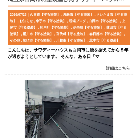
2026/07/23｜
久喜市【守る塗装】
鴻巣市【守る塗装】
さいたま市【守る塗
装】
お知らせ
幸手市【守る塗装】
現場ブログ
白岡市【守る塗装】
上
尾市【守る塗装】
杉戸町【守る塗装】
伊奈町【守る塗装】
蓮田市【守る
塗装】
桶川市【守る塗装】
宮代町【守る塗装】
春日部市【守る塗装】
その他
加須市【守る塗装】
川越市【守る塗装】
北本市【守る塗装】
こんにちは、サワディーハウスも白岡市に腰を据えてから８年
が過ぎようとしています。 そんな、ある日「マ
詳細はこちら