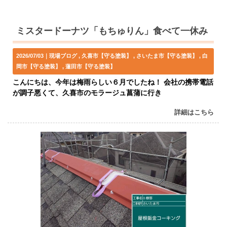
ミスタードーナツ「もちゅりん」食べて一休み
2026/07/03｜
現場ブログ
久喜市【守る塗装】
さいたま市【守る塗装】
白
岡市【守る塗装】
蓮田市【守る塗装】
こんにちは、今年は梅雨らしい６月でしたね！ 会社の携帯電話
が調子悪くて、久喜市のモラージュ菖蒲に行き
詳細はこちら