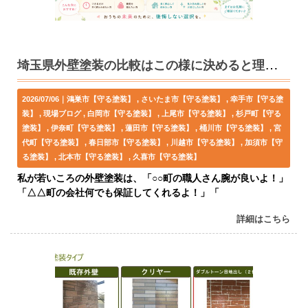
埼玉県外壁塗装の比較はこの様に決めると理解しやすい。
2026/07/06｜
鴻巣市【守る塗装】
さいたま市【守る塗装】
幸手市【守る塗
装】
現場ブログ
白岡市【守る塗装】
上尾市【守る塗装】
杉戸町【守る
塗装】
伊奈町【守る塗装】
蓮田市【守る塗装】
桶川市【守る塗装】
宮
代町【守る塗装】
春日部市【守る塗装】
川越市【守る塗装】
加須市【守
る塗装】
北本市【守る塗装】
久喜市【守る塗装】
私が若いころの外壁塗装は、「○○町の職人さん腕が良いよ！」
「△△町の会社何でも保証してくれるよ！」「
詳細はこちら