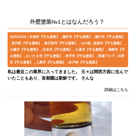
外壁塗装№1とはなんだろう？
2025/10/18｜
伊奈町【守る塗装】
蓮田市【守る塗装】
桶川市【守る塗装】
宮代町【守る塗装】
春日部市【守る塗装】
その他
加須市【守る塗装】
川越市【守る塗装】
北本市【守る塗装】
久喜市【守る塗装】
鴻巣市【守
る塗装】
さいたま市【守る塗装】
幸手市【守る塗装】
現場ブログ
白岡
市【守る塗装】
上尾市【守る塗装】
杉戸町【守る塗装】
私は最近この業界に入ってきました。 元々は関西方面に住んで
いたこともあり、首都圏は新鮮です。 そんな
詳細はこちら