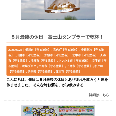
８月最後の休日 富士山タンブラーで乾杯！
2025/09/26｜
桶川市【守る塗装】
宮代町【守る塗装】
春日部市【守る塗
装】
川越市【守る塗装】
加須市【守る塗装】
北本市【守る塗装】
久喜
市【守る塗装】
鴻巣市【守る塗装】
さいたま市【守る塗装】
幸手市【守
る塗装】
現場ブログ
白岡市【守る塗装】
上尾市【守る塗装】
杉戸町
【守る塗装】
伊奈町【守る塗装】
蓮田市【守る塗装】
こんにちは、先日は８月最後の休日とあり疲れを取ろうと体を
休ませました。 そんな時お酒を、がぶ飲みする
詳細はこちら