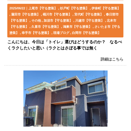
2025/06/22｜
上尾市【守る塗装】
杉戸町【守る塗装】
伊奈町【守る塗装】
蓮田市【守る塗装】
桶川市【守る塗装】
宮代町【守る塗装】
春日部市
【守る塗装】
その他
加須市【守る塗装】
川越市【守る塗装】
北本市
【守る塗装】
久喜市【守る塗装】
鴻巣市【守る塗装】
さいたま市【守る
塗装】
幸手市【守る塗装】
現場ブログ
白岡市【守る塗装】
こんにちは、今日は「トイレ」選びはどうするのか？ なるべ
くラクしたいと思い（ラクとはさぼる事では無く
詳細はこちら