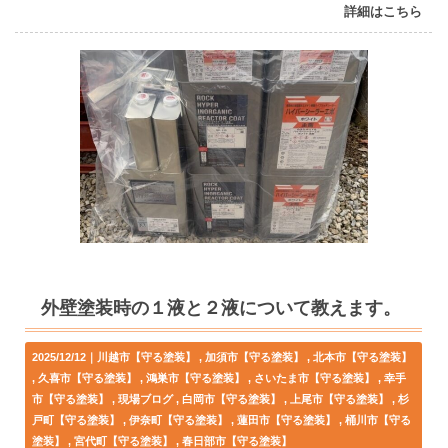
詳細はこちら
外壁塗装時の１液と２液について教えます。
2025/12/12｜
川越市【守る塗装】
加須市【守る塗装】
北本市【守る塗装】
久喜市【守る塗装】
鴻巣市【守る塗装】
さいたま市【守る塗装】
幸手
市【守る塗装】
現場ブログ
白岡市【守る塗装】
上尾市【守る塗装】
杉
戸町【守る塗装】
伊奈町【守る塗装】
蓮田市【守る塗装】
桶川市【守る
塗装】
宮代町【守る塗装】
春日部市【守る塗装】