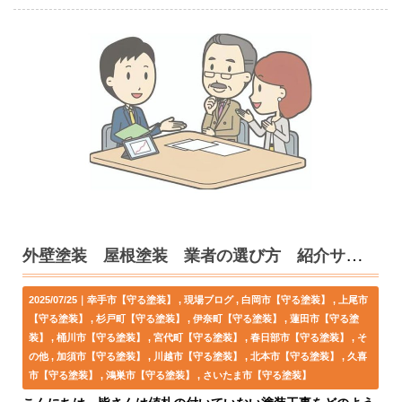
外壁塗装 屋根塗装 業者の選び方 紹介サイトか？ 近隣業者か？
2025/07/25｜
幸手市【守る塗装】
現場ブログ
白岡市【守る塗装】
上尾市
【守る塗装】
杉戸町【守る塗装】
伊奈町【守る塗装】
蓮田市【守る塗
装】
桶川市【守る塗装】
宮代町【守る塗装】
春日部市【守る塗装】
そ
の他
加須市【守る塗装】
川越市【守る塗装】
北本市【守る塗装】
久喜
市【守る塗装】
鴻巣市【守る塗装】
さいたま市【守る塗装】