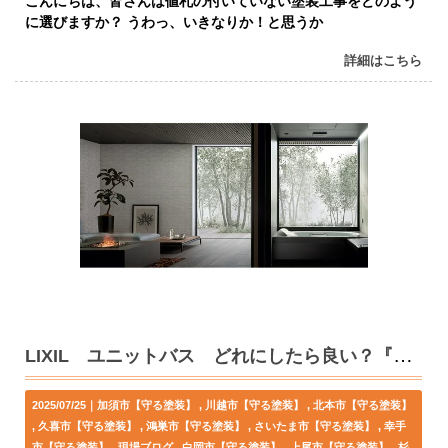
こんにちは、皆さんは値札の付いていない塗装工事をどのよう
に選びますか？ うわっ、いきなりか！と思うか
詳細はこちら
LIXIL ユニットバス どれにしたら良い？『なるべくラクしようおじさん』悩んでます
2025/07/25｜
加須市【守る塗装】
川越市【守る塗装】
北本市【守る塗装】
久喜市【守る塗装】
鴻巣市【守る塗装】
さいたま市【守る塗装】
幸手
市【守る塗装】
現場ブログ
白岡市【守る塗装】
上尾市【守る塗装】
杉