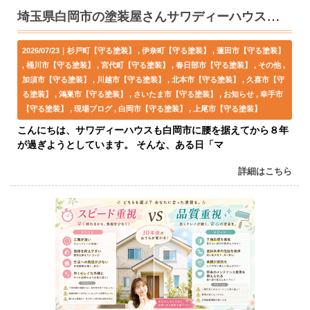
埼玉県白岡市の塗装屋さんサワディーハウスに公式キャラクター登場！
2026/07/23｜
杉戸町【守る塗装】
伊奈町【守る塗装】
蓮田市【守る塗装】
桶川市【守る塗装】
宮代町【守る塗装】
春日部市【守る塗装】
その他
加須市【守る塗装】
川越市【守る塗装】
北本市【守る塗装】
久喜市【守
る塗装】
鴻巣市【守る塗装】
さいたま市【守る塗装】
お知らせ
幸手市
【守る塗装】
現場ブログ
白岡市【守る塗装】
上尾市【守る塗装】
こんにちは、サワディーハウスも白岡市に腰を据えてから８年
が過ぎようとしています。 そんな、ある日「マ
詳細はこちら