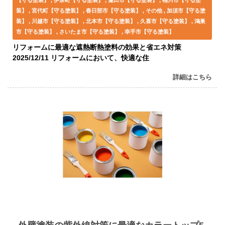
【守る塗装】
伊奈町【守る塗装】
蓮田市【守る塗装】
桶川市【守る塗
装】
宮代町【守る塗装】
春日部市【守る塗装】
その他
加須市【守る塗
装】
川越市【守る塗装】
北本市【守る塗装】
久喜市【守る塗装】
鴻巣
市【守る塗装】
さいたま市【守る塗装】
幸手市【守る塗装】
リフォームに最適な遮熱断熱塗料の効果と省エネ対策
2025/12/11 リフォームにおいて、快適な住
詳細はこちら