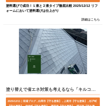
塗料選びで成功！１液と２液タイプ徹底比較 2025/12/12 リフ
ォームにおいて塗料選びは仕上がり
詳細はこちら
塗り替えで省エネ対策も考えるなら「キルコ」がお勧め！
2025/12/11｜
現場ブログ
白岡市【守る塗装】
上尾市【守る塗装】
杉戸町