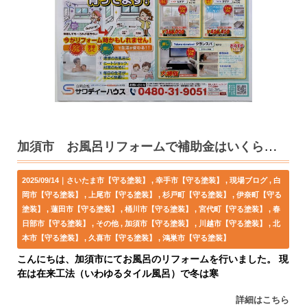
加須市 お風呂リフォームで補助金はいくら？ TOTOサザナ
2025/09/14｜
さいたま市【守る塗装】
幸手市【守る塗装】
現場ブログ
白
岡市【守る塗装】
上尾市【守る塗装】
杉戸町【守る塗装】
伊奈町【守る
塗装】
蓮田市【守る塗装】
桶川市【守る塗装】
宮代町【守る塗装】
春
日部市【守る塗装】
その他
加須市【守る塗装】
川越市【守る塗装】
北
本市【守る塗装】
久喜市【守る塗装】
鴻巣市【守る塗装】
こんにちは、加須市にてお風呂のリフォームを行いました。 現
在は在来工法（いわゆるタイル風呂）で冬は寒
詳細はこちら