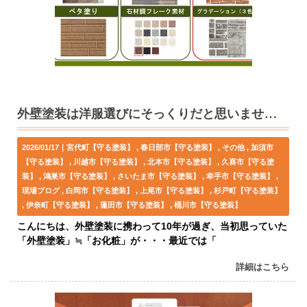
外壁塗装は洋服選びにそっくりだと思いませんか？
2026/01/17｜
宮代町【守る塗装】
春日部市【守る塗装】
その他
加須市
【守る塗装】
川越市【守る塗装】
北本市【守る塗装】
久喜市【守る塗
装】
鴻巣市【守る塗装】
さいたま市【守る塗装】
幸手市【守る塗装】
現場ブログ
白岡市【守る塗装】
上尾市【守る塗装】
杉戸町【守る塗装】
伊奈町【守る塗装】
蓮田市【守る塗装】
桶川市【守る塗装】
こんにちは、外壁塗装に携わって10年が過ぎ、当初思っていた
「外壁塗装」≒「お化粧」が・・・最近では「
詳細はこちら