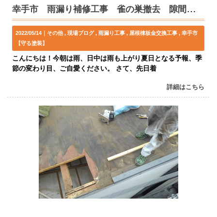
幸手市 雨漏り補修工事 雀の巣撤去 隙間対策！
2022/05/14｜
その他
現場ブログ
雨漏り工事
屋根棟板金交換工事
幸手市
【守る塗装】
こんにちは！今朝は雨、日中は雨も上がり夏日となる予報、季
節の変わり目、ご自愛ください。 さて、先日着
詳細はこちら