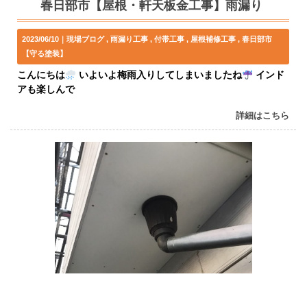
春日部市【屋根・軒天板金工事】雨漏り
2023/06/10｜
現場ブログ
雨漏り工事
付帯工事
屋根補修工事
春日部市
【守る塗装】
こんにちは
いよいよ梅雨入りしてしまいましたね
インド
アも楽しんで
詳細はこちら