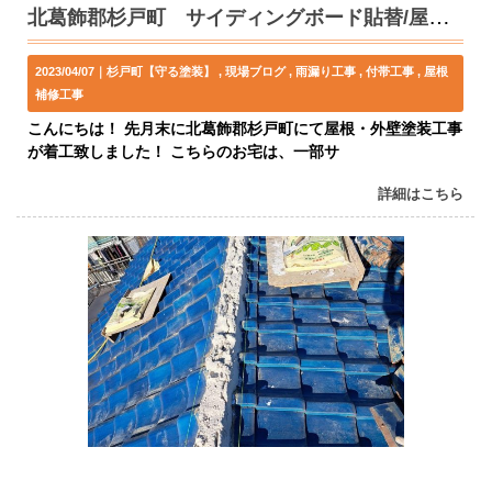
北葛飾郡杉戸町 サイディングボード貼替/屋根・外壁塗装工事 着工！
2023/04/07｜
杉戸町【守る塗装】
現場ブログ
雨漏り工事
付帯工事
屋根
補修工事
こんにちは！ 先月末に北葛飾郡杉戸町にて屋根・外壁塗装工事
が着工致しました！ こちらのお宅は、一部サ
詳細はこちら