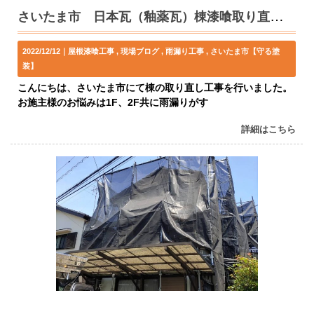
さいたま市 日本瓦（釉薬瓦）棟漆喰取り直し工事
2022/12/12｜
屋根漆喰工事
現場ブログ
雨漏り工事
さいたま市【守る塗
装】
こんにちは、さいたま市にて棟の取り直し工事を行いました。
お施主様のお悩みは1F、2F共に雨漏りがす
詳細はこちら