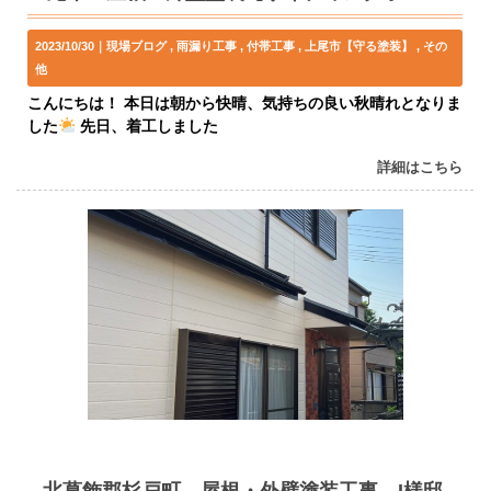
2023/10/30｜
現場ブログ
雨漏り工事
付帯工事
上尾市【守る塗装】
その
他
こんにちは！ 本日は朝から快晴、気持ちの良い秋晴れとなりま
した
先日、着工しました
詳細はこちら