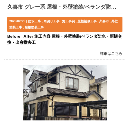
久喜市 グレー系 屋根・外壁塗装/ベランダ防水・雨樋交換・出窓撤去工事 K様邸
2025/02/21｜
防水工事
雨漏り工事
施工事例
屋根補修工事
久喜市
外壁
塗装工事
屋根塗装工事
Before After 施工内容 屋根・外壁塗装/ベランダ防水・雨樋交
換・出窓撤去工
詳細はこちら