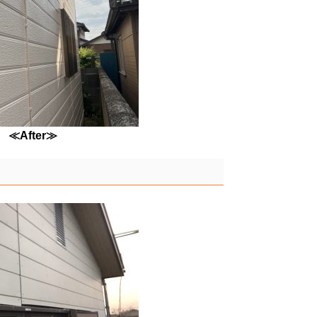
≪After≫