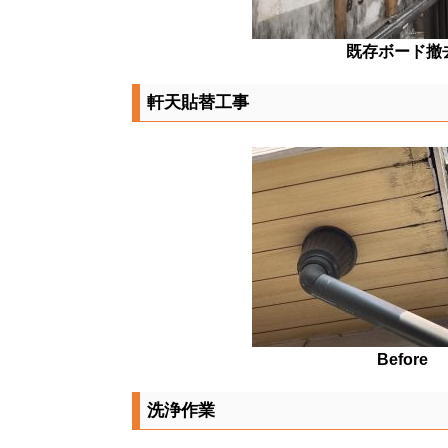
既存ボード撤
軒天貼替工事
Before
洗浄作業