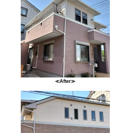
≪After≫