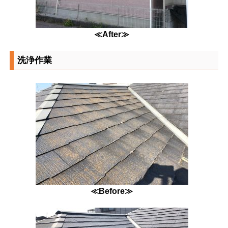
≪After≫
洗浄作業
≪Before≫