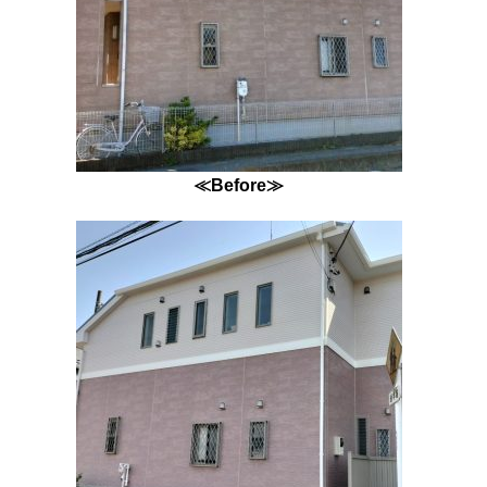
≪Before≫