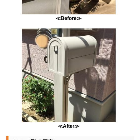
≪Before≫
≪After≫