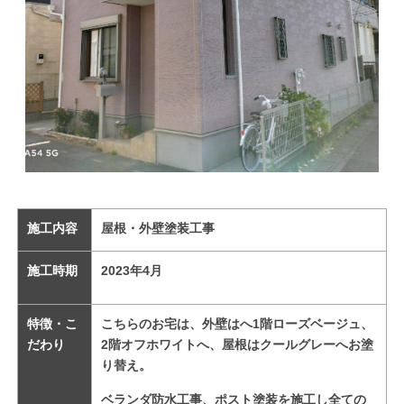
施工内容
屋根・外壁塗装工事
施工時期
2023
年4
月
特徴・こ
こちらのお宅は、外壁はへ1階ローズベージュ、
だわり
2階オフホワイトへ、屋根はクールグレーへお塗
り替え。
ベランダ防水工事、ポスト塗装を施工し全ての