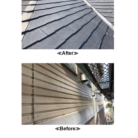
≪After≫
≪Before≫