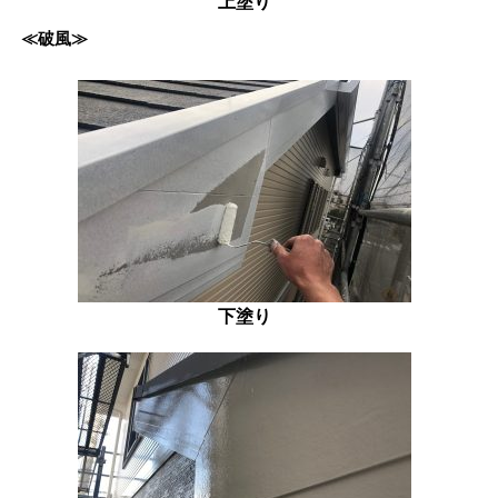
上塗り
≪破風≫
下塗り