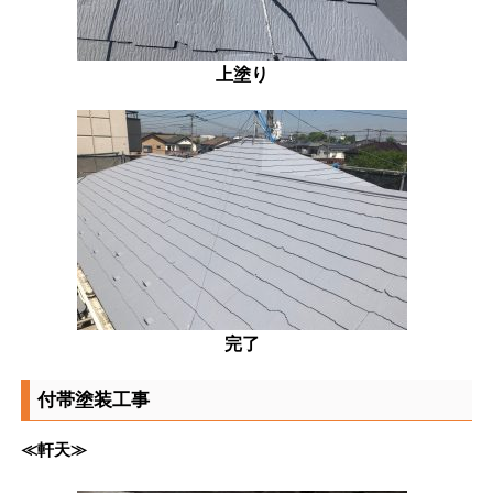
上塗り
完了
付帯塗装工事
≪軒天≫