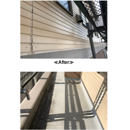
≪After≫