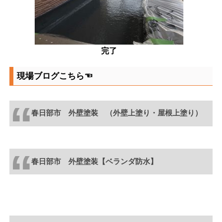
完了
現場ブログこちら☜
春日部市 外壁塗装 （外壁上塗り・屋根上塗り）
春日部市 外壁塗装【ベランダ防水】