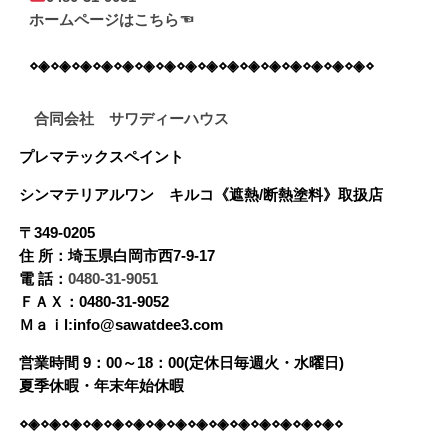
ホームページはこちら☜
⋄◈⋄◈⋄◈⋄◈⋄◈⋄◈⋄◈⋄◈⋄◈⋄◈⋄◈⋄◈⋄◈⋄◈⋄◈⋄◈⋄
合同会社 サワディーハウス
プレマテックスペイント
シンマテリアルワン
キルコ《遮熱/断熱塗料》
取扱店
〒349-0205
住 所：埼玉県白岡市西7-9-17
電 話：
0480-31-9051
ＦＡＸ：0480-31-9052
Ｍａｉl:info@sawatdee3.com
営業時間 9：00～18：00(定休日毎週火・水曜日)
夏季休暇・年末年始休暇
⋄◈⋄◈⋄◈⋄◈⋄◈⋄◈⋄◈⋄◈⋄◈⋄◈⋄◈⋄◈⋄◈⋄◈⋄◈⋄