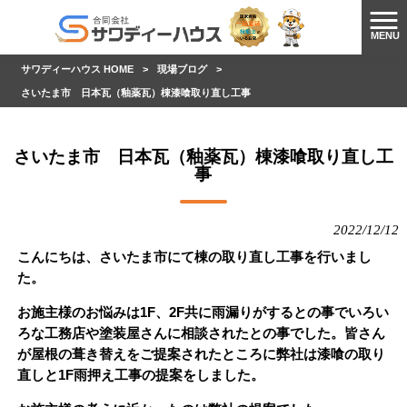
MENU
サワディーハウス HOME
>
現場ブログ
>
さいたま市 日本瓦（釉薬瓦）棟漆喰取り直し工事
さいたま市 日本瓦（釉薬瓦）棟漆喰取り直し工
事
2022/12/12
こんにちは、さいたま市にて棟の取り直し工事を行いまし
た。
お施主様のお悩みは1F、2F共に雨漏りがするとの事でいろい
ろな工務店や塗装屋さんに相談されたとの事でした。皆さん
が屋根の葺き替えをご提案されたところに弊社は漆喰の取り
直しと1F雨押え工事の提案をしました。