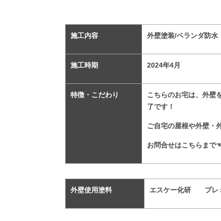
施工内容
外壁塗装/ベランダ防水
施工時期
2024
年4
月
特徴・こだわり
こちらのお宅は、外壁
了です！
ご自宅の屋根や外壁・
お問合せはこちらまで
外壁使用塗料
エスケー化研 プレミア