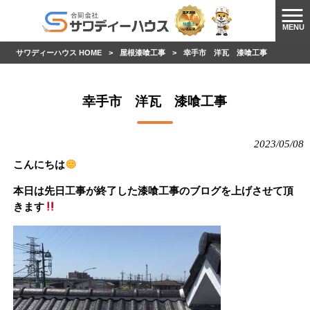
MENU
サワディーハウス HOME
>
屋根漆喰工事
>
幸手市 洋瓦 漆喰工事
幸手市 洋瓦 漆喰工事
2023/05/08
こんにちは
本日は先日工事が終了した漆喰工事のブログを上げさせて頂
きます