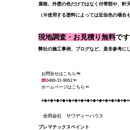
屋根、外壁の色だけではなく付帯部や、軒
（※使用する塗料によっては近似色の場合
現地調査・お見積り無料
です
弊社の施工事例、ブログなど、是非参考に
お問合せはこちら
0480-31-9051☜
ホームページはこちら☜
⋄◈⋄◈⋄◈⋄◈⋄◈⋄◈⋄◈⋄◈⋄◈⋄◈⋄◈⋄◈⋄◈⋄◈⋄
合同会社 サワディーハウス
プレマテックスペイント