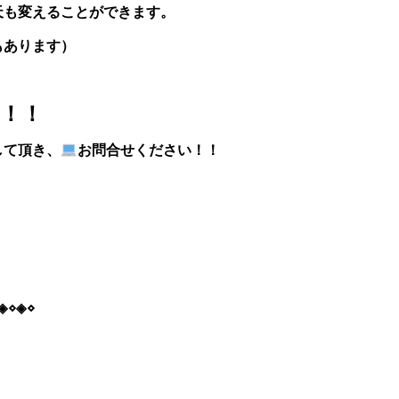
天も変えることができます。
もあります）
！！
して頂き、
お問合せください！！
◈⋄◈⋄