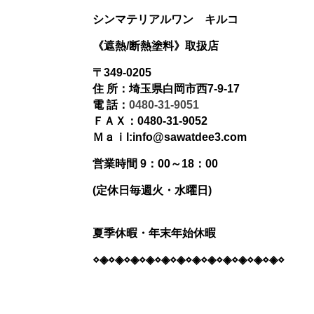
シンマテリアルワン
キルコ
《遮熱/断熱塗料》
取扱店
〒349-0205
住 所：埼玉県白岡市西7-9-17
電 話：
0480-31-9051
ＦＡＸ：0480-31-9052
Ｍａｉl:info@sawatdee3.com
営業時間 9：00～18：00
(定休日毎週火・水曜日)
夏季休暇・年末年始休暇
⋄◈⋄◈⋄◈⋄◈⋄◈⋄◈⋄◈⋄◈⋄◈⋄◈⋄◈⋄◈⋄