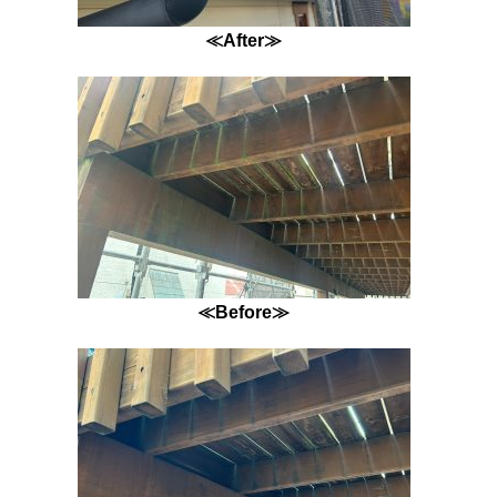
≪After≫
≪Before≫