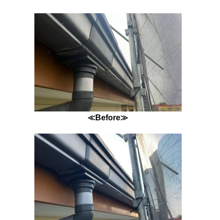
≪Before≫