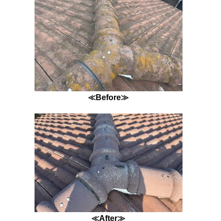
≪Before≫
≪After≫