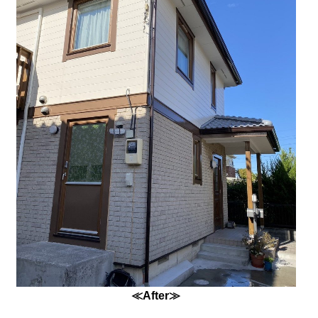
≪After≫