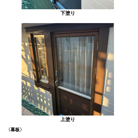
下塗り
上塗り
〈幕板〉