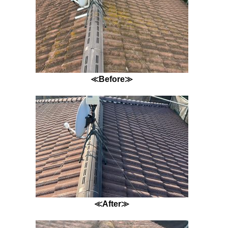
≪Before≫
≪After≫