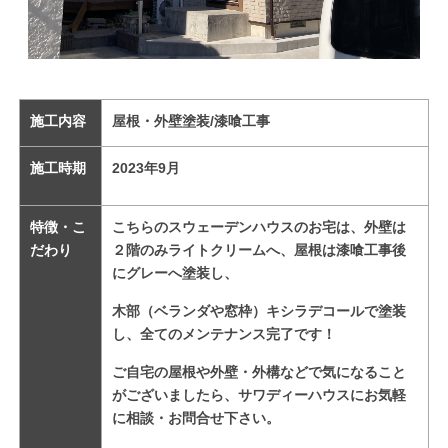
施工内容
屋根・外壁塗装/漆喰工事
施工時期
2023
年9
月
特徴・こ
こちらのスウェーデンハウスのお宅は、外壁は
だわり
２階のみライトクリームへ、
屋根は漆喰工事後
にグレーへ塗装し、
木部（ベランダや窓枠）キシラデコールで塗装
し、全てのメンテナンス完了です！
ご自宅の屋根や外壁・外構などで気になること
がございましたら、サワディーハウスにお気軽
に相談・お問合せ下さい。