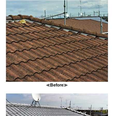
≪Before≫