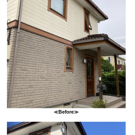
≪Before≫