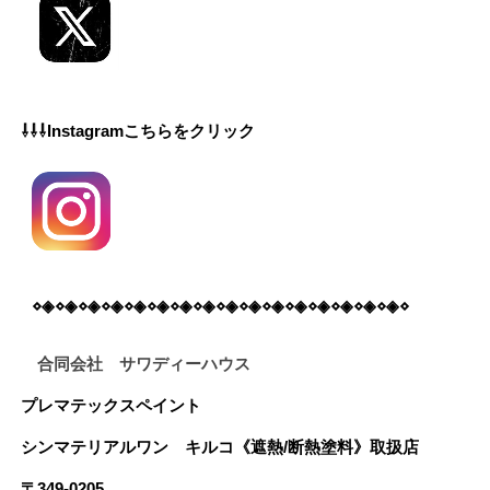
⇩⇩⇩Instagramこちらをクリック
⋄◈⋄◈⋄◈⋄◈⋄◈⋄◈⋄◈⋄◈⋄◈⋄◈⋄◈⋄◈⋄◈⋄◈⋄◈⋄◈⋄
合同会社 サワディーハウス
プレマテックスペイント
シンマテリアルワン
キルコ《遮熱/断熱塗料》
取扱店
〒349-0205