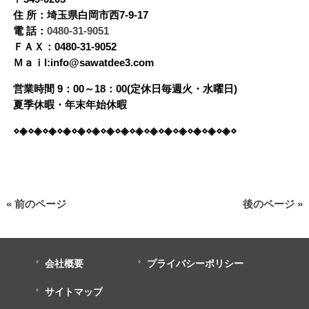
住 所：埼玉県白岡市西7-9-17
電 話：
0480-31-9051
ＦＡＸ：0480-31-9052
Ｍａｉl:info@sawatdee3.com
営業時間 9：00～18：00(定休日毎週火・水曜日)
夏季休暇・年末年始休暇
⋄◈⋄◈⋄◈⋄◈⋄◈⋄◈⋄◈⋄◈⋄◈⋄◈⋄◈⋄◈⋄◈⋄◈⋄◈⋄
« 前のページ
後のページ »
会社概要
プライバシーポリシー
サイトマップ