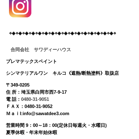
⋄◈⋄◈⋄◈⋄◈⋄◈⋄◈⋄◈⋄◈⋄◈⋄◈⋄◈⋄◈⋄◈⋄◈⋄◈⋄◈⋄
合同会社 サワディーハウス
プレマテックスペイント
シンマテリアルワン
キルコ《遮熱/断熱塗料》
取扱店
〒349-0205
住 所：埼玉県白岡市西7-9-17
電 話：
0480-31-9051
ＦＡＸ：0480-31-9052
Ｍａｉl:info@sawatdee3.com
営業時間 9：00～18：00(定休日毎週火・水曜日)
夏季休暇・年末年始休暇