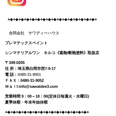
⋄◈⋄◈⋄◈⋄◈⋄◈⋄◈⋄◈⋄◈⋄◈⋄◈⋄◈⋄◈⋄◈⋄◈⋄◈⋄◈⋄
合同会社 サワディーハウス
プレマテックスペイント
シンマテリアルワン
キルコ《遮熱/断熱塗料》
取扱店
〒349-0205
住 所：埼玉県白岡市西7-9-17
電 話：
0480-31-9051
ＦＡＸ：0480-31-9052
Ｍａｉl:info@sawatdee3.com
営業時間 9：00～18：00(定休日毎週火・水曜日)
夏季休暇・年末年始休暇
⋄◈⋄◈⋄◈⋄◈⋄◈⋄◈⋄◈⋄◈⋄◈⋄◈⋄◈⋄◈⋄◈⋄◈⋄◈⋄