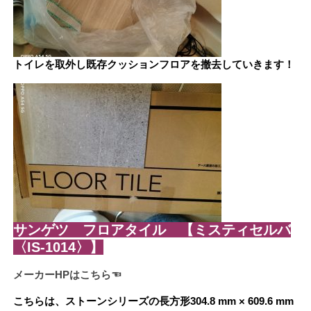
トイレを取外し既存クッションフロアを撤去していきます！
サンゲツ フロアタイル 【ミスティセルバ
〈IS-1014〉】
メーカーHPはこちら☜
こちらは、ストーンシリーズの長方形
304.8
mm ×
609.6
mm