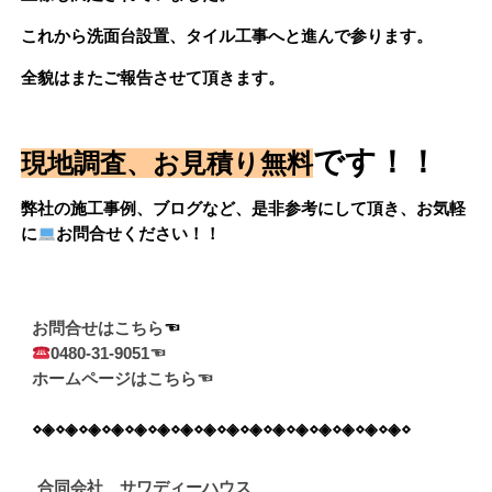
これから洗面台設置、タイル工事へと進んで参ります。
全貌はまたご報告させて頂きます。
です！！
現地調査、お見積り無料
弊社の施工事例、ブログなど、是非参考にして頂き、お気軽
に
お問合せください！！
お問合せはこちら
0480-31-9051☜
ホームページはこちら☜
⋄◈⋄◈⋄◈⋄◈⋄◈⋄◈⋄◈⋄◈⋄◈⋄◈⋄◈⋄◈⋄◈⋄◈⋄◈⋄◈⋄
合同会社 サワディーハウス