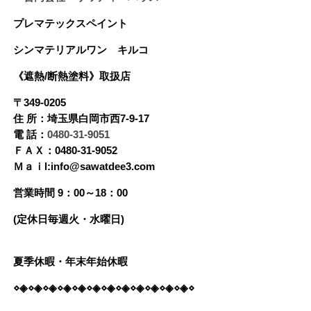
プレマテックスペイント
シンマテリアルワン
キルコ
《遮熱/断熱塗料》
取扱店
〒349-0205
住 所：埼玉県白岡市西7-9-17
電 話：
0480-31-9051
ＦＡＸ：0480-31-9052
Ｍａｉl:info@sawatdee3.com
営業時間 9：00～18：00
(定休日毎週火・水曜日)
夏季休暇・年末年始休暇
⋄◈⋄◈⋄◈⋄◈⋄◈⋄◈⋄◈⋄◈⋄◈⋄◈⋄◈⋄◈⋄