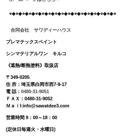
⋄◈⋄◈⋄◈⋄◈⋄◈⋄◈⋄◈⋄◈⋄◈⋄◈⋄◈⋄◈⋄◈⋄◈⋄◈⋄◈⋄
合同会社 サワディーハウス
プレマテックスペイント
シンマテリアルワン
キルコ
《遮熱/断熱塗料》
取扱店
〒349-0205
住 所：埼玉県白岡市西7-9-17
電 話：
0480-31-9051
ＦＡＸ：0480-31-9052
Ｍａｉl:info@sawatdee3.com
営業時間 9：00～18：00
(定休日毎週火・水曜日)