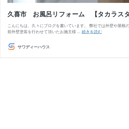
久喜市 お風呂リフォーム 【タカラス
こんにちは、久々にブログを書いています。 弊社では外壁や屋根
久
前外壁塗装を行わせて頂いたお施主様 …
続きを読む
喜
市
サワディーハウス
お
風
呂
リ
フ
ォ
ー
ム
【タ
カ
ラ
ス
タ
ン