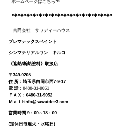
ホームページはこちら☜
⋄◈⋄◈⋄◈⋄◈⋄◈⋄◈⋄◈⋄◈⋄◈⋄◈⋄◈⋄◈⋄◈⋄◈⋄◈⋄◈⋄
合同会社 サワディーハウス
プレマテックスペイント
シンマテリアルワン
キルコ
《遮熱/断熱塗料》
取扱店
〒349-0205
住 所：埼玉県白岡市西7-9-17
電 話：
0480-31-9051
ＦＡＸ：0480-31-9052
Ｍａｉl:info@sawatdee3.com
営業時間 9：00～18：00
(定休日毎週火・水曜日)