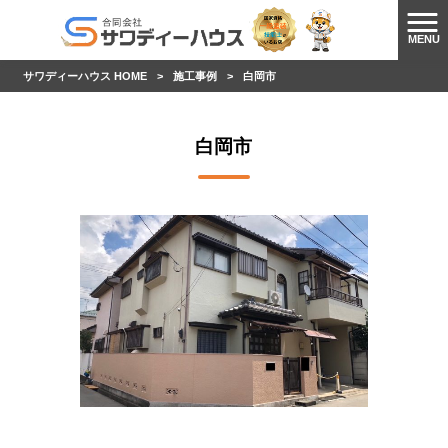
MENU
サワディーハウス HOME
>
施工事例
>
白岡市
白岡市