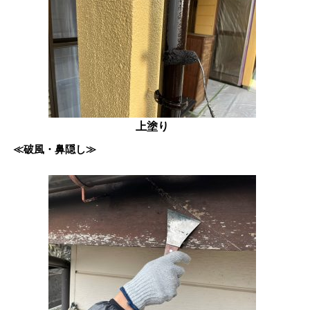
上塗り
≪破風・鼻隠し≫