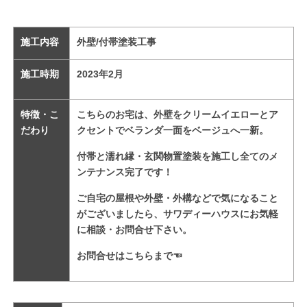
施工内容
外壁/付帯塗装工事
施工時期
2023
年2
月
特徴・こ
こちらのお宅は、外壁をクリームイエローとア
だわり
クセントでベランダ一面をベージュ
へ一新。
付帯と濡れ縁・玄関物置塗装を施工し全てのメ
ンテナンス完了です！
ご自宅の屋根や外壁・外構などで気になること
がございましたら、サワディーハウスにお気軽
に相談・お問合せ下さい。
お問合せはこちらまで
☜