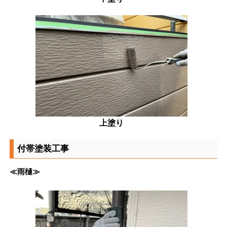
上塗り
付帯塗装工事
≪雨樋≫