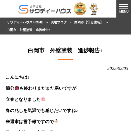
MENU
サワディーハウス HOME
>
現場ブログ
>
白岡市【守る塗装】
>
白岡市 外壁塗装 進捗報告♪
白岡市 外壁塗装 進捗報告♪
2023/02/05
こんにちは♪
節分
も終わりまだまだ寒いですが
立春となりました
春の兆しを気温でも感じたいですね♪
来週末は雪予報ですので