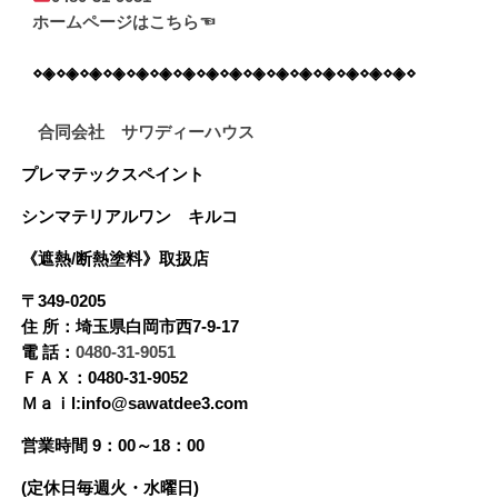
ホームページはこちら☜
⋄◈⋄◈⋄◈⋄◈⋄◈⋄◈⋄◈⋄◈⋄◈⋄◈⋄◈⋄◈⋄◈⋄◈⋄◈⋄◈⋄
合同会社 サワディーハウス
プレマテックスペイント
シンマテリアルワン
キルコ
《遮熱/断熱塗料》
取扱店
〒349-0205
住 所：埼玉県白岡市西7-9-17
電 話：
0480-31-9051
ＦＡＸ：0480-31-9052
Ｍａｉl:info@sawatdee3.com
営業時間 9：00～18：00
(定休日毎週火・水曜日)