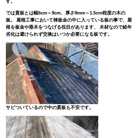
す。
では貫板とは幅6cm～9cm、厚さ9mm～1.5cm程度の木の
板
。 屋根工事において
棟板金の中に入っている
板
の事で、屋
根を板金や垂木をつなげる役目があります、 木材なので経年
劣化
は
避けられず交換
は
いつか必要になる板です。
サビついているので中の貫板も不安です。