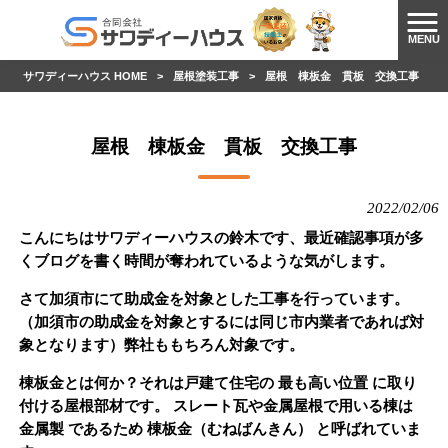
MENU
サワディーハウス HOME
>
屋根塗装工事
>
屋根 棟板金 貫板 交換工事
屋根 棟板金 貫板 交換工事
2022/02/06
こんにちはサワディーハウスの鈴木です、最近確認事項が多
くブログを書く時間が奪われているような気がします。
さて加須市にて助成金を対象とした工事を行っています。
（加須市の助成金を対象とするには同じ市内業者であれば対
象となります）弊社ももちろん対象です。
棟板金とは何か？それは
戸建て住宅の 最も高い位置 に取り
付ける屋根部材です。 スレート瓦や金属屋根で用いる
棟
は
金属製 であるため
棟板金
（むねばんきん） と呼ばれていま