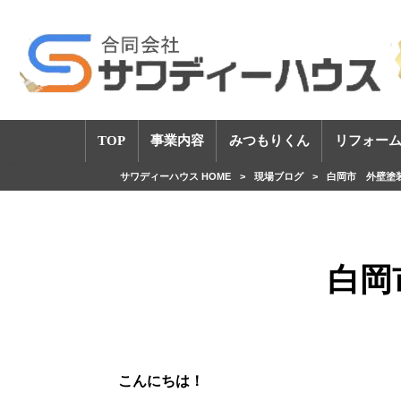
TOP
事業内容
みつもりくん
リフォーム
サワディーハウス HOME
>
現場ブログ
>
白岡市 外壁塗
白岡
こんにちは！