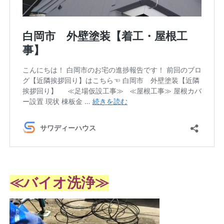
≪バイオ洗浄≫