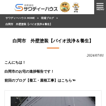
MENU
サワディーハウス HOME
>
現場ブログ
>
白岡市 外壁塗装【バイオ洗浄＆養生】
白岡市 外壁塗装【バイオ洗浄＆養生】
2024/07/01
こんにちは！
白岡市のお宅の進捗報告です！
前回のブログ【着工・屋根工事】はこちら☜