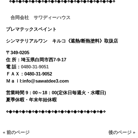
⋄◈⋄◈⋄◈⋄◈⋄◈⋄◈⋄◈⋄◈⋄◈⋄◈⋄◈⋄◈⋄◈⋄◈⋄◈⋄◈⋄
合同会社 サワディーハウス
プレマテックスペイント
シンマテリアルワン
キルコ《遮熱/断熱塗料》
取扱店
〒349-0205
住 所：埼玉県白岡市西7-9-17
電 話：
0480-31-9051
ＦＡＸ：0480-31-9052
Ｍａｉl:info@sawatdee3.com
営業時間 9：00～18：00(定休日毎週火・水曜日)
夏季休暇・年末年始休暇
⋄◈⋄◈⋄◈⋄◈⋄◈⋄◈⋄◈⋄◈⋄◈⋄◈⋄◈⋄◈⋄◈⋄◈⋄◈⋄
« 前のページ
後のページ »