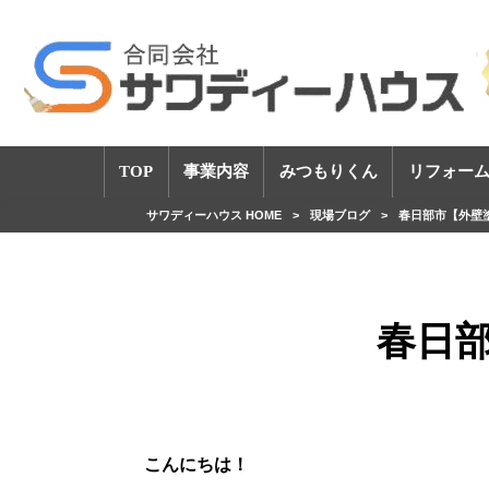
TOP
事業内容
みつもりくん
リフォーム
サワディーハウス HOME
>
現場ブログ
>
春日部市【外壁
春日
こんにちは！