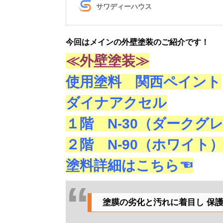
今回はメインの外壁塗装のご紹介です！
≪外壁塗装≫
使用塗料 関西ペイント
ダイナアクセル
１階 N-30（ダークグ
２階 N-90（ホワイト
塗料詳細はこちら☜
塗膜の劣化と汚れに着目し 保