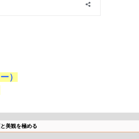
レー）
）
護と美観を極める