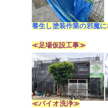
養生し塗装作業の邪魔に
≪足場仮設工事≫
≪バイオ洗浄≫