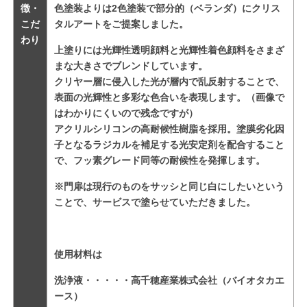
徴・
色塗装よりは2色塗装で部分的（ベランダ）にクリス
こだ
タルアートをご提案しました。
わり
上塗りには光輝性透明顔料と光輝性着色顔料をさまざ
まな大きさでブレンドしています。
クリヤー層に侵入した光が層内で乱反射することで、
表面の光輝性と多彩な色合いを表現します。（画像で
はわかりにくいので残念ですが）
アクリルシリコンの高耐候性樹脂を採用。塗膜劣化因
子となるラジカルを補足する光安定剤を配合すること
で、フッ素グレード同等の耐候性を発揮します。
※門扉は現行のものをサッシと同じ白にしたいという
ことで、サービスで塗らせていただきました。
使用材料は
洗浄液・・・・・高千穂産業株式会社（バイオタカエ
ース）