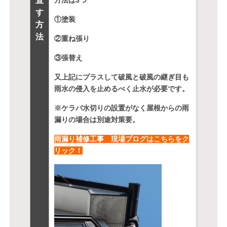
直
方法は3つ
す
①塗装
方
法
②重ね張り
③張替え
又上記にプラスして破風と破風の継ぎ目も
雨水の侵入を止めるべく止水が必要です。
※ケラバ水切りの設置がなく屋根からの雨
漏りの場合は別途対策要。
雨漏り補修工事 現場ブログはこちらをク
リック！