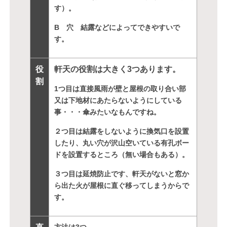
す）。
B 穴 結露などによってできやすいで
す。
役
軒天の役割は大きく3つあります。
割
1つ目は直接風雨が壁と屋根の取り合い部
又は下地材にあたらないようにしている
事・・・傘みたいなもんですね。
２つ目は結露をしないように換気口を設置
したり、丸い穴が沢山空いている有孔ボー
ドを設置するところ（無い場合もある）。
３つ目は延焼防止です、軒天がないと窓か
ら出た火が屋根に直ぐ移ってしまうからで
す。