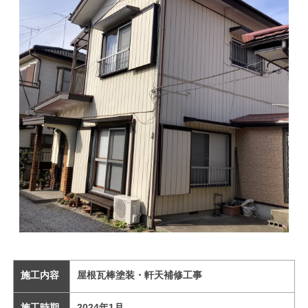
施工内容
屋根瓦棒塗装・軒天補修工事
施工時期
2024
年1
月