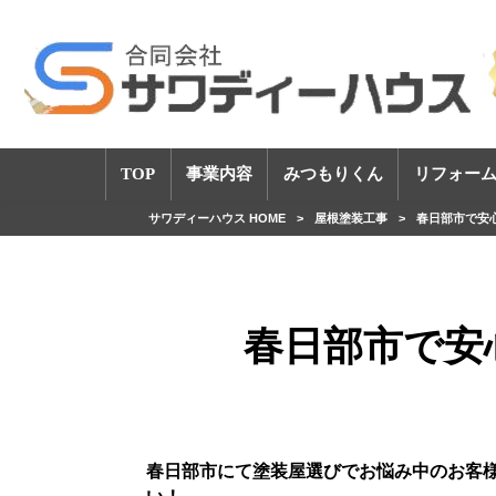
TOP
事業内容
みつもりくん
リフォーム
サワディーハウス HOME
>
屋根塗装工事
>
春日部市で安
春日部市で安
春日部市にて塗装屋選びでお悩み中のお客
い！