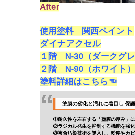
After
使用塗料 関西ペイント
ダイナアクセル
１階 N-30（ダークグ
２階 N-90（ホワイト
塗料詳細はこちら☜
塗膜の劣化と汚れに着目し 保
①耐久性を左右する「塗膜の厚み」
②ラジカル発生を抑制する機能を強
③複合汚染技術を導入し、粉塵やカ