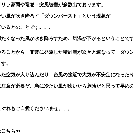
ゲリラ豪雨や竜巻・突風被害が多数出ております。
たい風が吹き降ろす「ダウンバースト」という現象が
ているとのことです。。。
重たくなった風が吹き降ろすため、気温が下がるということで
いることから、非常に発達した積乱雲が次々と連なって「ダウ
ます。
った空気が入り込んだり、台風の接近で大気が不安定になった
に注意が必要だ。急に冷たい風が吹いたら危険だと思って早め
れぐれもご自愛くださいませ。。。
はこちら☜