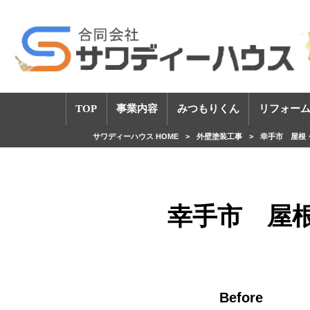
TOP
事業内容
みつもりくん
リフォーム
サワディーハウス HOME
>
外壁塗装工事
>
幸手市 屋根
幸手市 屋
Before