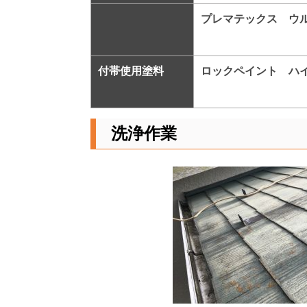
プレマテックス ウ
付帯使用塗料
ロックペイント ハ
洗浄作業