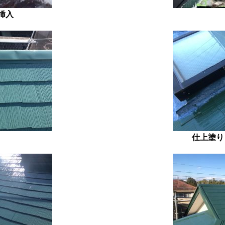
挿入
仕上塗り