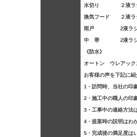
水切り ２液ラジ
換気フード ２液ラ
雨戸 2液ラジ
中 帯 2液ラ
《防水》
オートン ウレアッ
お客様の声を下記に紹
1・訪問時、当社の印
2・施工中の職人の印
3・工事中の連絡方法
4・提案時の説明はわ
5・完成後の満足度は