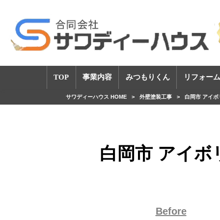
TOP
事業内容
みつもりくん
リフォーム
サワディーハウス HOME
>
外壁塗装工事
>
白岡市 アイボ
白岡市 アイボ
Before