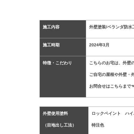
施工内容
外壁塗装/ベランダ防水
施工時期
2024
年3
月
特徴・こだわり
こちらのお宅は、外壁
ご自宅の屋根や外壁・
お問合せはこちらまで
外壁使用塗料
ロックペイント ハイ
（目地出し工法）
特注
色