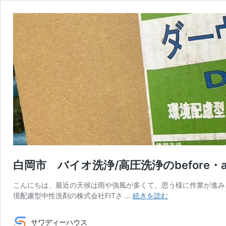
白岡市 バイオ洗浄/高圧洗浄のbefore・af
こんにちは、最近の天候は雨や強風が多くて、思う様に作業が進み
白
境配慮型中性洗剤の株式会社FITさ …
続きを読む
岡
市
サワディーハウス