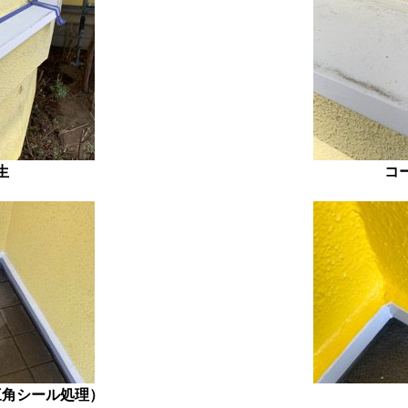
生
コ
三角シール処理）