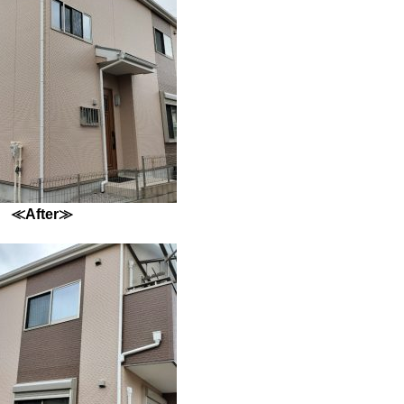
≪After≫