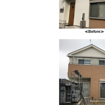
≪Before≫