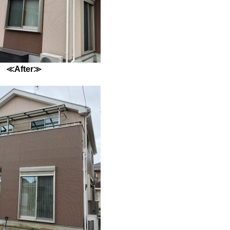
≪After≫