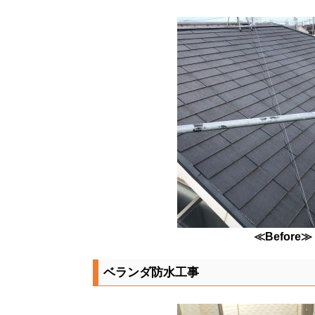
≪Before≫
ベランダ防水工事