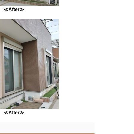
≪After≫
≪After≫