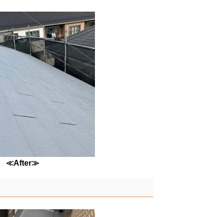
≪After≫