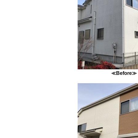
≪Before≫