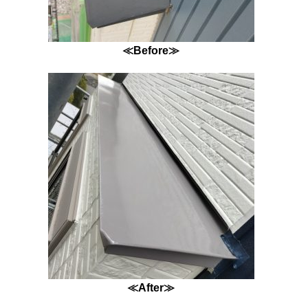
≪Before≫
≪After≫