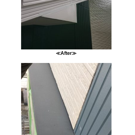
≪After≫