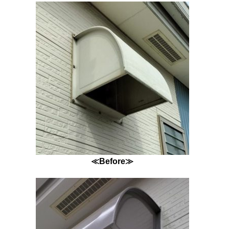
≪Before≫