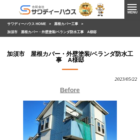
MENU
サワディーハウス HOME
>
屋根カバー工事
>
加須市 屋根カバー・外壁塗装/ベランダ防水工事 A様邸
加須市 屋根カバー・外壁塗装/ベランダ防水工
事 A様邸
2023/05/22
Before