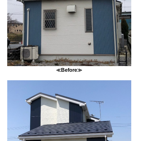
≪Before≫