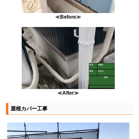
≪Before≫
≪After≫
屋根カバー工事