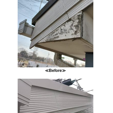
≪Before≫