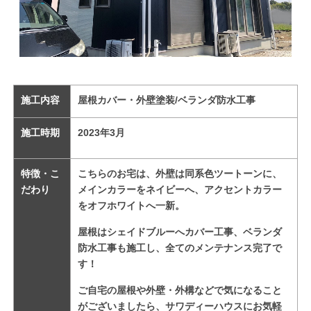
施工内容
屋根カバー・外壁塗装/ベランダ防水工事
施工時期
2023
年3
月
特徴・こ
こちらのお宅は、外壁は同系色ツートーンに、
だわり
メインカラーをネイビーへ、アクセントカラー
をオフホワイトへ一新。
屋根はシェイドブルーへカバー工事、
ベランダ
防水工事も施工し、全てのメンテナンス完了で
す！
ご自宅の屋根や外壁・外構などで気になること
がございましたら、サワディーハウスにお気軽