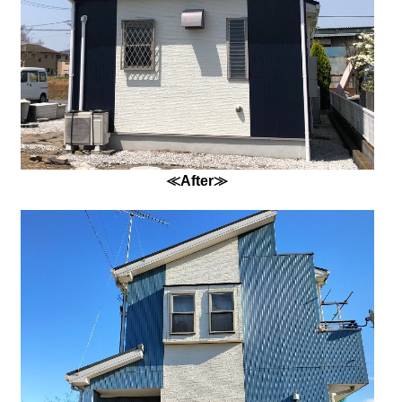
≪After≫