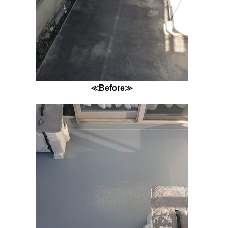
≪Before≫