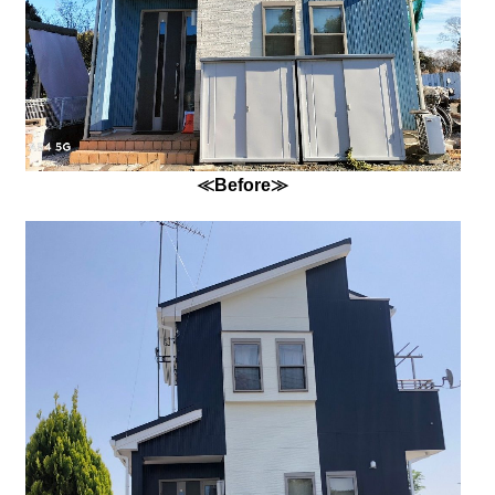
≪Before≫