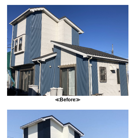
≪Before≫