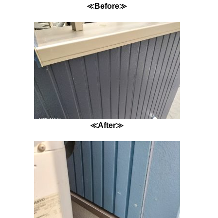
≪Before≫
≪After≫