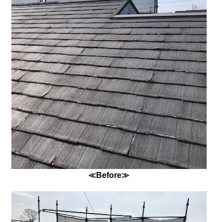
≪Before≫