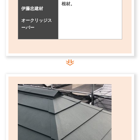
根材。
伊藤忠建材
オークリッジス
ーパー