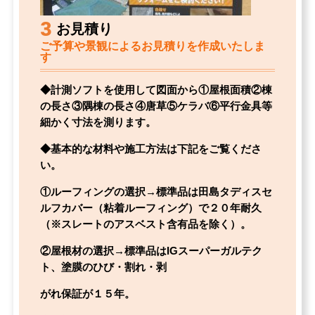
3
お見積り
ご予算や景観によるお見積りを作成いたしま
す
◆計測ソフトを使用して図面から①屋根面積②棟
の長さ③隅棟の長さ④唐草⑤ケラバ⑥平行金具等
細かく寸法を測ります。
◆基本的な材料や施工方法は下記をご覧くださ
い。
①ルーフィングの選択→標準品は田島タディスセ
ルフカバー（粘着ルーフィング）で２０年耐久
（※スレートのアスベスト含有品を除く）。
②屋根材の選択→標準品はIGスーパーガルテク
ト、塗膜のひび・割れ・剥
がれ保証が１５年。