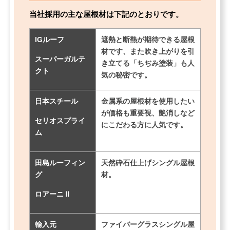
当社採用の主な屋根材は下記のとおりです。
IGルーフ
遮熱と断熱が期待できる屋根
材です、また吹き上がりを引
スーパーガルテ
き立てる「ちぢみ塗装」も人
クト
気の秘密です。
日本スチール
金属系の屋根材を使用したい
が価格も重要視、艶消しなど
セリオスプライ
にこだわる方に人気です。
ム
田島ルーフィン
天然砕石仕上げシングル屋根
グ
材。
ロアーニⅡ
輸入元
ファイバーグラスシングル屋