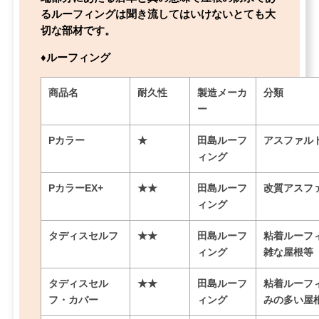
るルーフィングは聞き流してはいけないとても大
切な部材です。
♦ルーフィング
商品名
耐久性
製造メーカ
分類
ー
Pカラー
★
田島ルーフ
アスファルト
ィング
PカラーEX+
★★
田島ルーフ
改質アスフ
ィング
タディスセルフ
★★
田島ルーフ
粘着ルーフ
ィング
雑な屋根等
タディスセル
★★
田島ルーフ
粘着ルーフ
フ・カバー
ィング
みの多い屋