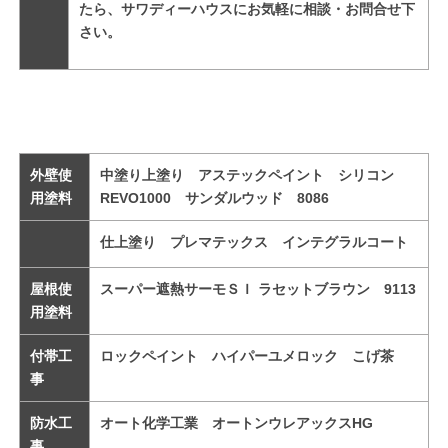
たら、サワディーハウスにお気軽に相談・お問合せ下
さい。
外壁使
中塗り上塗り アステックペイント シリコン
用塗料
REVO1000 サンダルウッド 8086
仕上塗り プレマテックス インテグラルコート
屋根使
スーパー遮熱サーモＳＩ ラセットブラウン 9113
用塗料
付帯工
ロックペイント ハイパーユメロック こげ茶
事
防水工
オート化学工業 オートンウレアックスHG
事