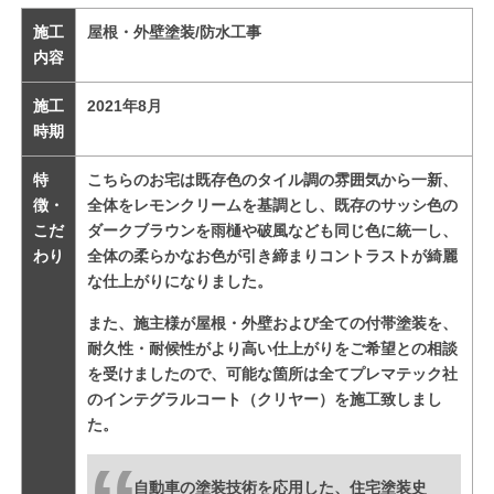
施工
屋根・外壁塗装/防水工事
内容
施工
2021年8月
時期
特
こちらのお宅は既存色のタイル調の雰囲気から一新、
徴・
全体をレモンクリームを基調とし、既存のサッシ色の
こだ
ダークブラウンを雨樋や破風なども同じ色に統一し、
わり
全体の柔らかなお色が引き締まりコントラストが綺麗
な仕上がりになりました。
また、施主様が屋根・外壁および全ての付帯塗装を、
耐久性・耐候性がより高い仕上がりをご希望との相談
を受けましたので、可能な箇所は全てプレマテック社
のインテグラルコート（クリヤー）を施工致しまし
た。
自動車の塗装技術を応用した、住宅塗装史