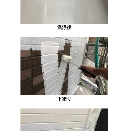
洗浄後
下塗り