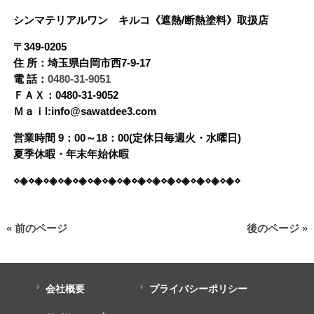
シンマテリアルワン
キルコ《遮熱/断熱塗料》
取扱店
〒349-0205
住 所：埼玉県白岡市西7-9-17
電 話：
0480-31-9051
ＦＡＸ：0480-31-9052
Ｍａｉl:info@sawatdee3.com
営業時間 9：00～18：00(定休日毎週火・水曜日)
夏季休暇・年末年始休暇
⋄◈⋄◈⋄◈⋄◈⋄◈⋄◈⋄◈⋄◈⋄◈⋄◈⋄◈⋄◈⋄◈⋄◈⋄◈⋄
« 前のページ
後のページ »
会社概要
プライバシーポリシー