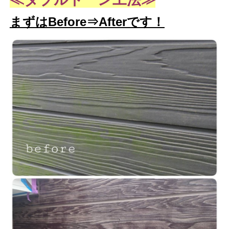
まずはBefore⇒Afterです！