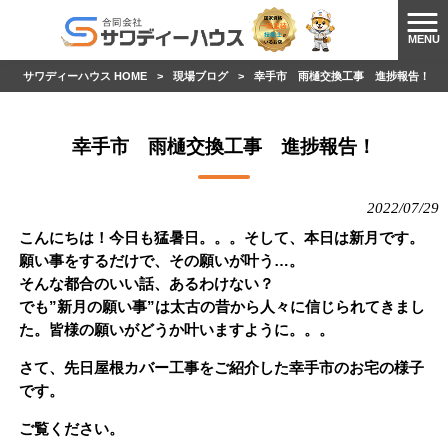
MENU
サワディーハウス HOME
>
現場ブログ
>
幸手市 雨樋交換工事 進捗報告！
幸手市 雨樋交換工事 進捗報告！
2022/07/29
こんにちは！今日も猛暑日。。。そして、本日は
新月です。
願い事をするだけで、その願いが叶う…。
そんな都合のいい話、あるわけない？
でも”新月の願い事”は太古の昔から人々に信じられてきまし
た。皆様の願いがどうか叶いますように。。。
さて、先日屋根カバー工事をご紹介した幸手市のお宅の様子
です。
ご覧ください。