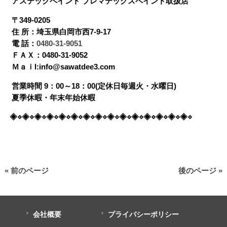
アステックペイント プレマテックスペイント取扱店
〒349-0205
住 所：埼玉県白岡市西7-9-17
電 話：
0480-31-9051
ＦＡＸ：0480-31-9052
Ｍａｉl:info@sawatdee3.com
営業時間 9：00～18：00(定休日毎週火・水曜日)
夏季休暇・年末年始休暇
◈⋄◈⋄◈⋄◈⋄◈⋄◈⋄◈⋄◈⋄◈⋄◈⋄◈⋄◈⋄◈⋄◈⋄◈⋄
« 前のページ
後のページ »
会社概要
プライバシーポリシー