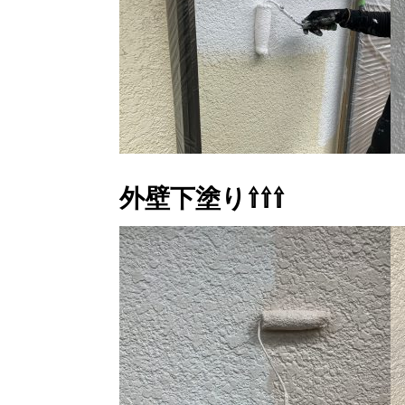
外壁下塗り⇧⇧⇧