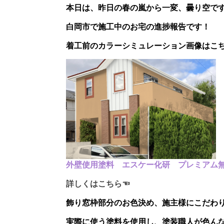
本日は、昨日の春の嵐から一変、曇り空で
白岡市で施工中のお宅の進捗報告です！
着工前のカラーシミュレーション画像はこ
外壁使用塗料 エスケー化研 プレミアム無機
詳しくはこちら☜
飾り窓枠部分のお色決め、施主様にこだわ
実際に使う塗料を使用し、塗装職人が色ん