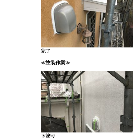
完了
≪塗装作業≫
下塗り