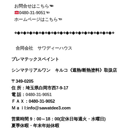
お問合せはこちら
0480-31-9051☜
ホームページはこちら☜
⋄◈⋄◈⋄◈⋄◈⋄◈⋄◈⋄◈⋄◈⋄◈⋄◈⋄◈⋄◈⋄◈⋄◈⋄◈⋄◈⋄
合同会社 サワディーハウス
プレマテックスペイント
シンマテリアルワン
キルコ《遮熱/断熱塗料》
取扱店
〒349-0205
住 所：埼玉県白岡市西7-9-17
電 話：
0480-31-9051
ＦＡＸ：0480-31-9052
Ｍａｉl:info@sawatdee3.com
営業時間 9：00～18：00(定休日毎週火・水曜日)
夏季休暇・年末年始休暇