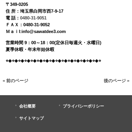
〒349-0205
住 所：埼玉県白岡市西7-9-17
電 話：
0480-31-9051
ＦＡＸ：0480-31-9052
Ｍａｉl:info@sawatdee3.com
営業時間 9：00～18：00(定休日毎週火・水曜日)
夏季休暇・年末年始休暇
⋄◈⋄◈⋄◈⋄◈⋄◈⋄◈⋄◈⋄◈⋄◈⋄◈⋄◈⋄◈⋄◈⋄◈⋄◈⋄
« 前のページ
後のページ »
会社概要
プライバシーポリシー
サイトマップ