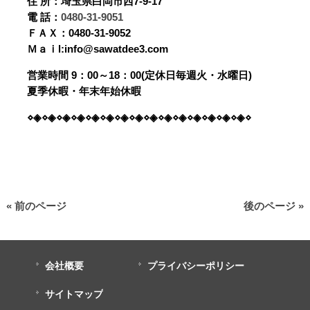
住 所：埼玉県白岡市西7-9-17
電 話：
0480-31-9051
ＦＡＸ：0480-31-9052
Ｍａｉl:info@sawatdee3.com
営業時間 9：00～18：00(定休日毎週火・水曜日)
夏季休暇・年末年始休暇
⋄◈⋄◈⋄◈⋄◈⋄◈⋄◈⋄◈⋄◈⋄◈⋄◈⋄◈⋄◈⋄◈⋄◈⋄◈⋄
« 前のページ
後のページ »
会社概要
プライバシーポリシー
サイトマップ